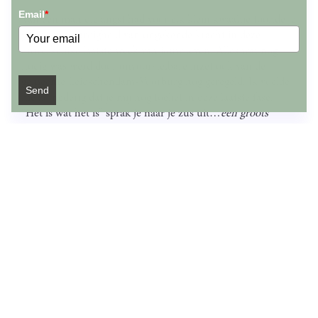
Email
*
Van een man die angst had voor elk klein kwaaltje toonde je
plots een waardigheid van ongekende kracht in deze
onwerkelijke laatste week van jouw leven. Alles wat nog
nodig was werd door onvoorstelbare inzet ook van de
gemeente Leidschendam-Voorburg nog geregeld. Ik voelde
Send
me zo nederig dat je mij nog toeliet in deze laatste fase.
“Het is wat het is” sprak je naar je zus uit…
een groots
voorbeeld om zo de dood tegemoet te treden.
De uitvaart was zo bijzonder mooi…een zonnebloem 🌻
van een ieder.
Je werd 56 jaar.
Dank je Maurice
Voor je vertrouwen, je intelligentie, je verrassende grappen
en weetjes, de lagen waar je me elke keer weer mee verraste
en alles dat ik leerde door jou.
Je moeder nu beter leren kennende leer ik ook weer meer
over jou. Zo leef je echt nog voort...direct in jouw mooie
zoon en andere familie maar ook in de verhalen. Beloofd!