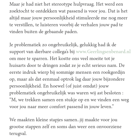
Maar je had niet het stereotype hulpvraag. Het werd een
zoektocht te ontdekken wat passend is voor jou. Dat is het
altijd maar jouw persoonlijkheid stimuleerde me nog meer
te verstillen, te luisteren voorbij de verhalen jouw pad te
vinden buiten de gebaande paden.
Je problematiek zo ongebruikelijk, gelukkig had ik de
support van dierbare collega’s bij
www.Geerlingsenbenard.nl
om mee te sparren. Het kostte ons veel moeite tot je
huisarts door te dringen zodat ze je echt serieus nam. De
eerste indruk wierp bij sommige mensen een rookgordijn
op, maar als dat eenmaal optrok lag daar jouw bijzondere
persoonlijkheid. En hoewel (of juist omdat) jouw
problematiek ongebruikelijk was waren wij ast besloten :
“M, we trekken samen een stukje op en we vinden een weg
voor jou naar meer comfort passend in jouw leven.”
We maakten kleine stapjes samen..jij maakte voor jou
grootse stappen zelf en soms dan weer een onvoorziene
terugval.